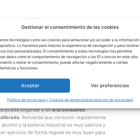
er la capacidad de producir aumento de peso,
Gestionar el consentimiento de las cookies
urante día este aumento podrá ser de músculo o
diposo).
zamos tecnologías como las cookies para almacenar y/o acceder a la información
ispositivo. Lo hacemos para mejorar la experiencia de navegación y para mostrar
 cereal sumamente bueno para la salud
, pues es de
ios (no) personalizados. El consentimiento a estas tecnologías nos permitirá
sar datos como el comportamiento de navegación o los ID's únicos en este sitio.
tado de saciedad prolongado
y es rico en fibra
nsentir o retirar el consentimiento, puede afectar negativamente a ciertas
ándote mayor energía durante el día y protección a
terísticas y funciones.
 de
50 a 75 gramos de avena por la mañana es
 propiedades sin engordar
siempre y cuando lo
Aceptar
Ver preferencias
a práctica de ejercicio
.
Política de privacidad y Cookies de Alimentos
Declaración de privacidad
ena pueda engordar y es
si la consumes
uilibrada
. Recuerda que consumir regularmente
alcohol y la bollería industrial es muy calórica y
er ejercicio de forma regular es muy buen para