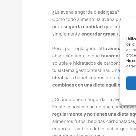
¿La avena engorda o adelgaza?
Como todo alimento la avena puede ten
pero
según la cantidad
que consumas d
simplemente
engordar grasa
(tejido a
Utili
del d
Pero, por regla general
la avena es un
anunc
proce
absorción lenta lo que
favorece un es
No co
soluble e hidratados de carbono, brind
carac
tu sistema gastrointestinal. Una ración
ideal
para beneficiarnos de todas sus
combines con una dieta equilibrada y l
¿Cuándo puede engordar la avena?
Existe la posibilidad de que comer av
regularmente y no tienes una dieta eq
alimentos fritos, bebidas carbonatadas, 
engorda. También debes saber que hac
mantener el peso a raya.