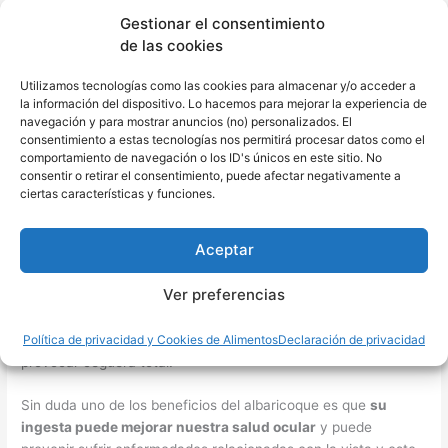
sensación de saciedad, regula el tránsito intestinal y atenúa la
Gestionar el consentimiento
acción de los azúcares en el metabolismo.
de las cookies
6. Mejora tu salud ocular
Utilizamos tecnologías como las cookies para almacenar y/o acceder a
El albaricoque o damasco, como también es conocido es
la información del dispositivo. Lo hacemos para mejorar la experiencia de
muchos países, es una fruta con un estupendo aporte de
navegación y para mostrar anuncios (no) personalizados. El
consentimiento a estas tecnologías nos permitirá procesar datos como el
betacaroteno, un nutriente que
mejora la visión nocturna
,
comportamiento de navegación o los ID's únicos en este sitio. No
contribuye a mejorar la salud ocular y previene las
consentir o retirar el consentimiento, puede afectar negativamente a
condiciones asociadas al envejecimiento visual, como la
ciertas características y funciones.
degeneración macular asociada a la edad.
Aceptar
La degeneración macular asociada a la edad es una condición
que poco a poco va dañando la mácula, un área de la zona
Ver preferencias
central de la retina, esta condición provoca que, a largo plazo,
la visión central vaya disminuyendo, dificultando actividades
Política de privacidad y Cookies de Alimentos
Declaración de privacidad
tan sencillas como leer o conducir. En casos extremos, puede
provocar ceguera total.
Sin duda uno de los beneficios del albaricoque es que
su
ingesta puede mejorar nuestra salud ocular
y puede