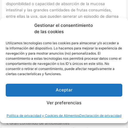
disponibilidad o capacidad de absorción de la mucosa
intestinal y las grandes cantidades de frutas consumidas,
entre ellas la uva, que pueden generar un episodio de diarrea
agudo.
Gestionar el consentimiento
de las cookies
En resumen,
comer muchas uvas podría dar diarrea
y comer
con moderación podría generar
diarrea si padeces de
Utilizamos tecnologías como las cookies para almacenar y/o acceder a
intolerancia a la fructosa
. Ahora que ya sabes todo sobre la
la información del dispositivo. Lo hacemos para mejorar la experiencia de
navegación y para mostrar anuncios (no) personalizados. El
relación entre la uva y la diarrea, vamos a informarte de
consentimiento a estas tecnologías nos permitirá procesar datos como el
algunas de sus propiedades más destacadas.
comportamiento de navegación o los ID's únicos en este sitio. No
consentir o retirar el consentimiento, puede afectar negativamente a
Propiedades destacadas de la uva
ciertas características y funciones.
Los beneficios del consumo de frutas como la uva son
fundamentales para el desarrollo de las funciones y las
Aceptar
estructuras del cuerpo humano, formando parte de elementos
fundamentales como la estructura de los tejidos hasta las
Ver preferencias
funciones neuronales, por esto, las principales propiedades de
la uva son:
Política de privacidad y Cookies de Alimentos
Declaración de privacidad
1. Gran contenido de antioxidantes