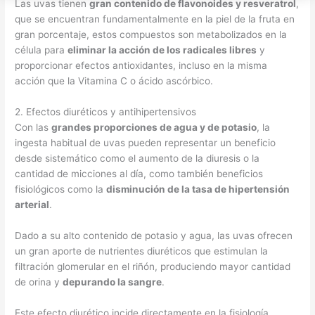
Las uvas tienen
gran contenido de flavonoides y resveratrol
,
que se encuentran fundamentalmente en la piel de la fruta en
gran porcentaje, estos compuestos son metabolizados en la
célula para
eliminar la acción de los radicales libres
y
proporcionar efectos antioxidantes, incluso en la misma
acción que la Vitamina C o ácido ascórbico.
2. Efectos diuréticos y antihipertensivos
Con las
grandes proporciones de agua y de potasio
, la
ingesta habitual de uvas pueden representar un beneficio
desde sistemático como el aumento de la diuresis o la
cantidad de micciones al día, como también beneficios
fisiológicos como la
disminución de la tasa de hipertensión
arterial
.
Dado a su alto contenido de potasio y agua, las uvas ofrecen
un gran aporte de nutrientes diuréticos que estimulan la
filtración glomerular en el riñón, produciendo mayor cantidad
de orina y
depurando la sangre
.
Este efecto diurético incide directamente en la fisiología