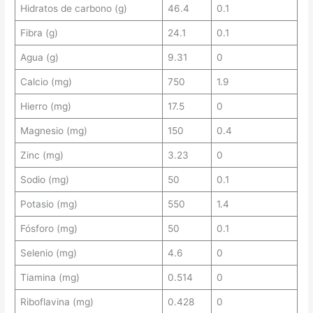
Hidratos de carbono (g)
46.4
0.1
Fibra (g)
24.1
0.1
Agua (g)
9.31
0
Calcio (mg)
750
1.9
Hierro (mg)
17.5
0
Magnesio (mg)
150
0.4
Zinc (mg)
3.23
0
Sodio (mg)
50
0.1
Potasio (mg)
550
1.4
Fósforo (mg)
50
0.1
Selenio (mg)
4.6
0
Tiamina (mg)
0.514
0
Riboflavina (mg)
0.428
0