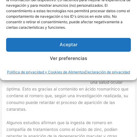
niveles de glucosa que ingresan en las células haciendo que
navegación y para mostrar anuncios (no) personalizados. El
los niveles de azúcar en sangre disminuyan
consentimiento a estas tecnologías nos permitirá procesar datos como el
considerablemente.
comportamiento de navegación o los ID's únicos en este sitio. No
consentir o retirar el consentimiento, puede afectar negativamente a
ciertas características y funciones.
8. Favorece tu salud ocular
Uno de los
beneficios del
Aceptar
romero por su
contenido en
Ver preferencias
antioxidantes es
que puede
Política de privacidad y Cookies de Alimentos
Declaración de privacidad
favorecer a tener
una salud ocular
óptima. Esto es gracias al contenido en ácido rosmarínico que
contiene el romero que, según una investigación realizada, su
consumo puede retardar el proceso de aparición de las
cataratas.
Algunos estudios afirman que la ingesta de romero en
compañía de tratamientos como el óxido de zinc, podían
retardar la aparición de la degeneración macular y otras