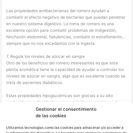
Las propiedades antibacterianas del romero ayudan a
combatir el efecto negativo de bacterias que puedan penetrar
en nuestro sistema digestivo. La toma de romero es una
excelente opción para combatir problemas de indigestión,
hinchazón abdominal, flatulencias, combatir el estreñimiento…
siempre que no nos excedamos con la ingesta.
7. Regula los niveles de azúcar en sangre
Otro de los beneficios del romero interesantes es que esta
planta aromática tiene la capacidad de ayudar a controlar los
niveles de azúcar en sangre, algo que es excelente cuando se
trata de pacientes diabéticos.
Estas propiedades hipoglucémicas son gracias a su alto
contenido en antioxidantes como el ácido rosmarínico y el
ácido carnósico.
Gestionar el consentimiento
de las cookies
Estos antioxidantes son capaces de ejercer un papel similar al
Utilizamos tecnologías como las cookies para almacenar y/o acceder a
de la insulina, es decir, pueden ser capaces de incrementar los
la información del dispositivo. Lo hacemos para mejorar la experiencia de