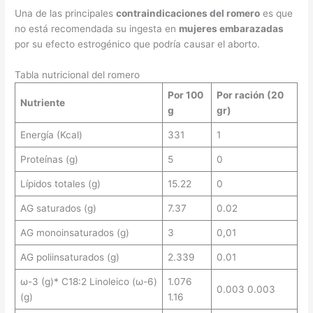
Una de las principales
contraindicaciones del romero
es que
no está recomendada su ingesta en
mujeres embarazadas
por su efecto estrogénico que podría causar el aborto.
Tabla nutricional del romero
Por 100
Por ración (20
Nutriente
g
gr)
Energía (Kcal)
331
1
Proteínas (g)
5
0
Lípidos totales (g)
15.22
0
AG saturados (g)
7.37
0.02
AG monoinsaturados (g)
3
0,01
AG poliinsaturados (g)
2.339
0.01
ω-3 (g)* C18:2 Linoleico (ω-6)
1.076
0.003 0.003
(g)
1.16