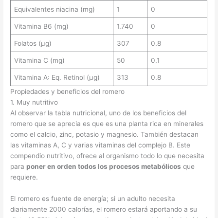
Equivalentes niacina (mg)
1
0
Vitamina B6 (mg)
1.740
0
Folatos (µg)
307
0.8
Vitamina C (mg)
50
0.1
Vitamina A: Eq. Retinol (µg)
313
0.8
Propiedades y beneficios del romero
1. Muy nutritivo
Al observar la tabla nutricional, uno de los beneficios del
romero que se aprecia es que es una planta rica en minerales
como el calcio, zinc, potasio y magnesio. También destacan
las vitaminas A, C y varias vitaminas del complejo B. Este
compendio nutritivo, ofrece al organismo todo lo que necesita
para
poner en orden todos los procesos metabólicos
que
requiere.
El romero es fuente de energía; si un adulto necesita
diariamente 2000 calorías, el romero estará aportando a su