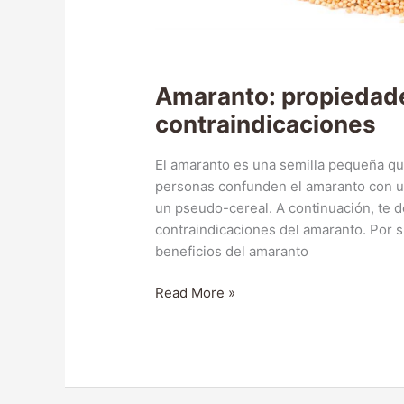
Amaranto: propiedade
contraindicaciones
El amaranto es una semilla pequeña que
personas confunden el amaranto con un
un pseudo-cereal. A continuación, te d
contraindicaciones del amaranto. Por s
beneficios del amaranto
Amaranto:
Read More »
propiedades,
beneficios
y
contraindicaciones