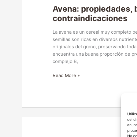
Avena: propiedades, 
contraindicaciones
La avena es un cereal muy completo per
semillas son ricas en diversos nutrient
originales del grano, preservando toda 
encuentra una buena proporción de prot
complejo B,
Avena:
Read More »
propiedades,
beneficios
y
contraindicaciones
Utili
del d
anunc
proce
No co