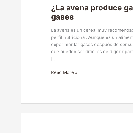
¿La avena produce ga
gases
La avena es un cereal muy recomendabl
perfil nutricional. Aunque es un alim
experimentar gases después de consumi
que pueden ser difíciles de digerir pa
[…]
¿La
Read More »
avena
produce
gases?
Conoce
si
la
avena
da