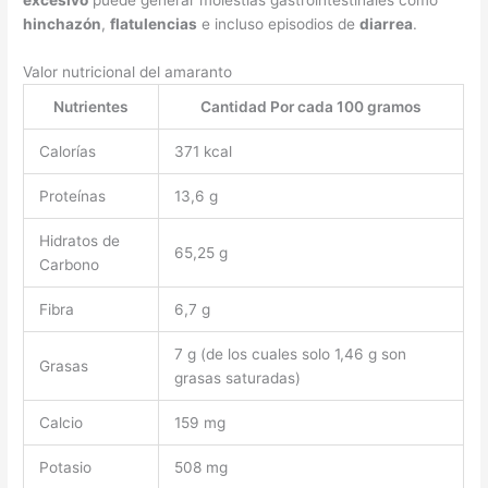
excesivo
puede generar molestias gastrointestinales como
hinchazón
,
flatulencias
e incluso episodios de
diarrea
.
Valor nutricional del amaranto
Nutrientes
Cantidad Por cada 100 gramos
Calorías
371 kcal
Proteínas
13,6 g
Hidratos de
65,25 g
Carbono
Fibra
6,7 g
7 g (de los cuales solo 1,46 g son
Grasas
grasas saturadas)
Calcio
159 mg
Potasio
508 mg