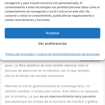
navegación y para mostrar anuncios (no) personalizados. El
Por su buen
consentimiento a estas tecnologías nos permitirá procesar datos como el
contenido en
comportamiento de navegación o los ID's únicos en este sitio. No
fibra y
consentir o retirar el consentimiento, puede afectar negativamente a
proteína
ciertas características y funciones.
vegetal, uno
de los
Aceptar
beneficios
del amaranto
Ver preferencias
es que
puede
Política de privacidad y Cookies de Alimentos
Declaración de privacidad
ayudar con
la perdida de
peso. La fibra dietética de esta semilla ralentiza todo el
proceso de absorción en el intestino, por lo que también
afecta el tiempo de vaciado estomacal.
Mientras el tracto gastrointestinal se mantenga lleno, no
sentirás hambre, ni ansias por comer. Este efecto es apoyado
por la proteína, ya que
es un macronutriente muy saciante
que disminuye los niveles de la hormona del hambre o grelina.