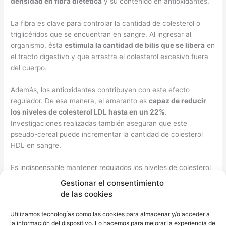
densidad en fibra dietética
y su contenido en antioxidantes.
La fibra es clave para controlar la cantidad de colesterol o
triglicéridos que se encuentran en sangre. Al ingresar al
organismo, ésta
estimula la cantidad de bilis que se libera
en
el tracto digestivo y que arrastra el colesterol excesivo fuera
del cuerpo.
Además, los antioxidantes contribuyen con este efecto
regulador. De esa manera, el amaranto es
capaz de reducir
los niveles de colesterol LDL hasta en un 22%
.
Investigaciones realizadas también aseguran que este
pseudo-cereal puede incrementar la cantidad de colesterol
HDL en sangre.
Es indispensable mantener regulados los niveles de colesterol
en sangre, ya que el exceso de esta lipoproteína
se acumula
Gestionar el consentimiento
en las arterias y desencadena arteriosclerosis
, eventos
de las cookies
cerebrovasculares, hígado graso no alcohólico, etc.
Utilizamos tecnologías como las cookies para almacenar y/o acceder a
5. Ayuda a perder peso
la información del dispositivo. Lo hacemos para mejorar la experiencia de