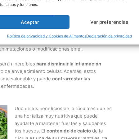
 cuerpo. El estrés oxidativo eleva
terísticas y funciones.
llar enfermedades crónicas como el cáncer o la
Aceptar
Ver preferencias
, la rúcula figura como una hortaliza magnifica para
Política de privacidad y Cookies de Alimentos
Declaración de privacidad
erpo
. Estos antioxidantes protegen el ADN celular y
can mutaciones o modificaciones en él.
 serán increíbles
para disminuir la inflamación
so de envejecimiento celular. Además, estos
nismo saludable y puede
contrarrestar las
s enfermedades.
Uno de los beneficios de la rúcula es que es
una hortaliza muy nutritiva que puede
ayudarte a mantener fuertes y saludables
tus huesos. El
contenido de calcio
de la
rúcula es una de sus mayores ventajas, ya