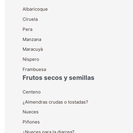
Albaricoque
Ciruela
Pera
Manzana
Maracuyà
Níspero
Frambuesa
Frutos secos y semillas
Centeno
¿Almendras crudas o tostadas?
Nueces
Piñones
¿Nueces para la diarrea?