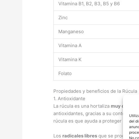
Vitamina B1, B2, B3, B5 y B6
Zinc
Manganeso
Vitamina A
Vitamina K
Folato
Propiedades y beneficios de la Rúcula
1. Antioxidante
La rúcula es una hortaliza
muy densa e
antioxidantes, gracias a su contenido 
Utili
rúcula es que ayuda a proteger el orga
del d
anunc
proce
Los
radicales libres
que se producen 
No co