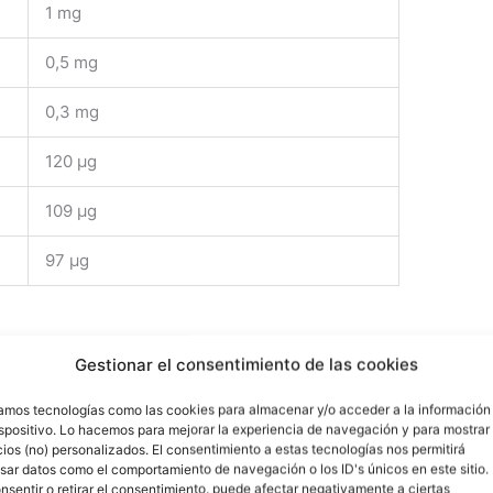
1 mg
0,5 mg
0,3 mg
120 μg
109 μg
97 μg
Gestionar el consentimiento de las cookies
n compuestos vegetales bioactivos
o
en estos compuestos, uno de los beneficios de la
zamos tecnologías como las cookies para almacenar y/o acceder a la información
nismo ante el estrés oxidativo.
ispositivo. Lo hacemos para mejorar la experiencia de navegación y para mostrar
ios (no) personalizados. El consentimiento a estas tecnologías nos permitirá
sar datos como el comportamiento de navegación o los ID's únicos en este sitio.
como desechos metabólicos,
tienden a acumularse
nsentir o retirar el consentimiento, puede afectar negativamente a ciertas