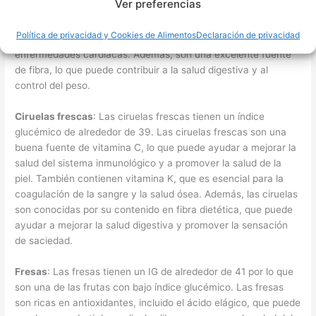
Ver preferencias
Las peras son ricas en antioxidantes, que pueden ayudar a
combatir los daños causados por los radicales libres y pueden
Política de privacidad y Cookies de Alimentos
Declaración de privacidad
reducir el riesgo de ciertas enfermedades crónicas como las
enfermedades cardíacas. Además, son una excelente fuente
de fibra, lo que puede contribuir a la salud digestiva y al
control del peso.
Ciruelas frescas
: Las ciruelas frescas tienen un índice
glucémico de alrededor de 39. Las ciruelas frescas son una
buena fuente de vitamina C, lo que puede ayudar a mejorar la
salud del sistema inmunológico y a promover la salud de la
piel. También contienen vitamina K, que es esencial para la
coagulación de la sangre y la salud ósea. Además, las ciruelas
son conocidas por su contenido en fibra dietética, que puede
ayudar a mejorar la salud digestiva y promover la sensación
de saciedad.
Fresas
: Las fresas tienen un IG de alrededor de 41 por lo que
son una de las frutas con bajo índice glucémico. Las fresas
son ricas en antioxidantes, incluido el ácido elágico, que puede