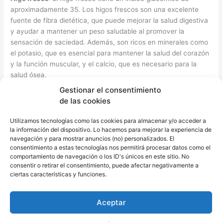
aproximadamente 35. Los higos frescos son una excelente
fuente de fibra dietética, que puede mejorar la salud digestiva
y ayudar a mantener un peso saludable al promover la
sensación de saciedad. Además, son ricos en minerales como
el potasio, que es esencial para mantener la salud del corazón
y la función muscular, y el calcio, que es necesario para la
salud ósea.
Gestionar el consentimiento
Manzanas
: Las manzanas son frutas deliciosas y versátiles
de las cookies
con un IG de alrededor de 36. Las manzanas son conocidas
por ser ricas en fibra dietética, lo que puede ayudar a mejorar
Utilizamos tecnologías como las cookies para almacenar y/o acceder a
la salud digestiva y promover la sensación de saciedad, lo que
la información del dispositivo. Lo hacemos para mejorar la experiencia de
navegación y para mostrar anuncios (no) personalizados. El
puede ser beneficioso para el control del peso. Además, las
consentimiento a estas tecnologías nos permitirá procesar datos como el
manzanas son una buena fuente de vitamina C, un potente
comportamiento de navegación o los ID's únicos en este sitio. No
antioxidante que puede ayudar a fortalecer el sistema
consentir o retirar el consentimiento, puede afectar negativamente a
inmunológico y mejorar la salud de la piel.
ciertas características y funciones.
Peras
: Otra de las frutas con bajo índice glucémico son las
Aceptar
peras tienen un IG de aproximadamente 38, lo que las
convierte en una excelente opción para una dieta de bajo IG.