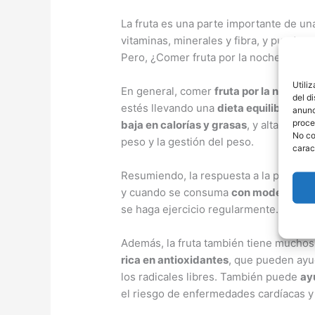
La fruta es una parte importante de un
vitaminas, minerales y fibra, y puede 
Pero, ¿Comer fruta por la noche engor
Utili
En general, comer
fruta por la noche
del d
estés llevando una
dieta equilibrada
y 
anunc
proce
baja en calorías y grasas
, y alta en fi
No co
peso y la gestión del peso.
carac
Resumiendo, la respuesta a la pregunt
y cuando se consuma
con moderación 
se haga ejercicio regularmente.
Además, la fruta también tiene muchos b
rica en antioxidantes
, que pueden ayu
los radicales libres. También puede
ay
el riesgo de enfermedades cardíacas y 