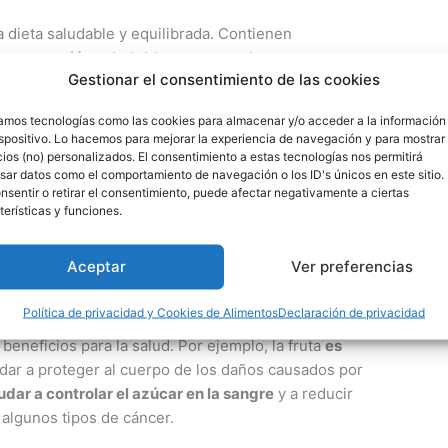
a dieta saludable y equilibrada. Contienen
ser una
opción saludable como snack o postre
.
Gestionar el consentimiento de las cookies
da?
zamos tecnologías como las cookies para almacenar y/o acceder a la información
 de forma moderada no engorda
siempre y cuando
ispositivo. Lo hacemos para mejorar la experiencia de navegación y para mostrar
estés haciendo suficiente ejercicio.
La fruta es
ios (no) personalizados. El consentimiento a estas tecnologías nos permitirá
sar datos como el comportamiento de navegación o los ID's únicos en este sitio.
bra, lo que la hace beneficiosa para la pérdida de
nsentir o retirar el consentimiento, puede afectar negativamente a ciertas
terísticas y funciones.
a de que si
cenar fruta engorda
es que
no
siempre
Aceptar
Ver preferencias
(no más de dos piezas)
, se siga dieta equilibrada y
Política de privacidad y Cookies de Alimentos
Declaración de privacidad
eneficios para la salud. Por ejemplo, la fruta
es
dar a proteger al cuerpo de los daños causados por
udar a controlar el azúcar en la sangre
y a reducir
algunos tipos de cáncer.