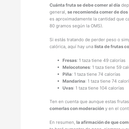
Cuánta fruta se debe comer al día
depe
general,
se recomienda comer de dos a 
es aproximadamente la cantidad que cab
80 gramos según la OMS).
Si estás tratando de perder peso o si
calórica, aquí hay una
lista de frutas 
Fresas
: 1 taza tiene 49 calorías
Melocotones
: 1 taza tiene 59 ca
Piña
: 1 taza tiene 74 calorías
Mandarina
: 1 taza tiene 74 calor
Uvas
: 1 taza tiene 104 calorías
Ten en cuenta que aunque estas frutas
comerlas con moderación
y en el cont
En resumen,
la afirmación de que come