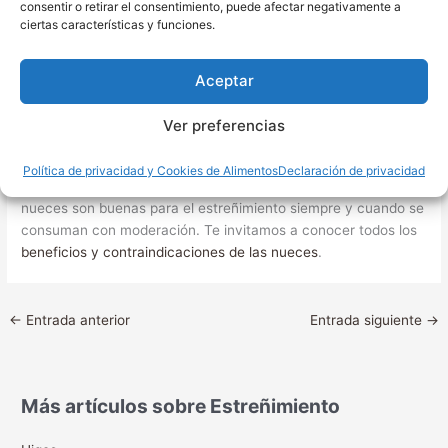
consentir o retirar el consentimiento, puede afectar negativamente a
Contribuyen al desarrollo y mantenimiento de huesos
ciertas características y funciones.
y dientes
fuertes debido a su contenido de calcio y
magnesio.
Aceptar
Es importante recordar que es recomendable consumir nueces
crudas o tostadas, y no fritas o con aditivos, y se recomienda
Ver preferencias
consumirlas en moderación ya que son ricas en calorías.
Política de privacidad y Cookies de Alimentos
Declaración de privacidad
Y hasta aquí nuestro artículo donde te informamos de que las
nueces son buenas para el estreñimiento siempre y cuando se
consuman con moderación. Te invitamos a conocer todos los
beneficios y contraindicaciones de las nueces
.
←
Entrada anterior
Entrada siguiente
→
Más artículos sobre Estreñimiento