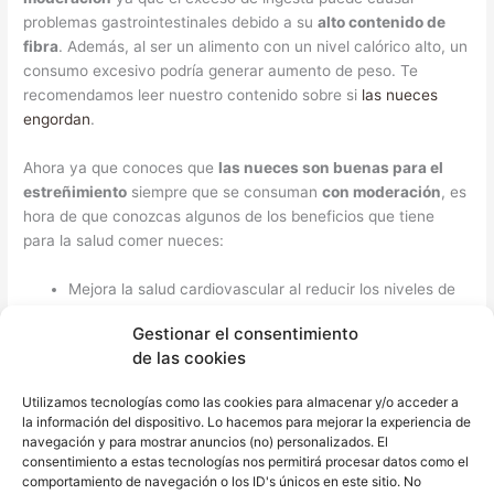
problemas gastrointestinales debido a su
alto contenido de
fibra
. Además, al ser un alimento con un nivel calórico alto, un
consumo excesivo podría generar aumento de peso. Te
recomendamos leer nuestro contenido sobre si
las nueces
engordan
.
Ahora ya que conoces que
las nueces son buenas para el
estreñimiento
siempre que se consuman
con moderación
, es
hora de que conozcas algunos de los beneficios que tiene
para la salud comer nueces:
Mejora la salud cardiovascular al reducir los niveles de
colesterol y triglicéridos en sangre debido a su buen
Gestionar el consentimiento
contenido en fibra.
de las cookies
Ayuda a controlar el peso
al saciando el hambre y
reduciendo el apetito. Recuerda que estos beneficios se
Utilizamos tecnologías como las cookies para almacenar y/o acceder a
dan si se consumen con moderación.
la información del dispositivo. Lo hacemos para mejorar la experiencia de
Mejora la salud del sistema nervioso
gracias al
navegación y para mostrar anuncios (no) personalizados. El
magnesio y al ácido alfa-linolénico (ALA) un tipo de
consentimiento a estas tecnologías nos permitirá procesar datos como el
comportamiento de navegación o los ID's únicos en este sitio. No
omega-3 que contienen.