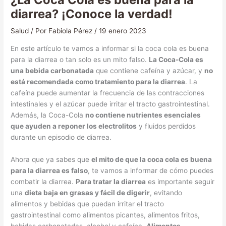
diarrea? ¡Conoce la verdad!
Salud
/ Por
Fabiola Pérez
/
19 enero 2023
En este artículo te vamos a informar si la coca cola es buena
para la diarrea o tan solo es un mito falso.
La Coca-Cola es
una bebida carbonatada
que contiene cafeína y azúcar, y
no
está recomendada como tratamiento para la diarrea
. La
cafeína puede aumentar la frecuencia de las contracciones
intestinales y el azúcar puede irritar el tracto gastrointestinal.
Además, la Coca-Cola
no contiene nutrientes esenciales
que ayuden a reponer los electrolitos
y fluidos perdidos
durante un episodio de diarrea.
Ahora que ya sabes que
el mito de que la coca cola es buena
para la diarrea es falso
, te vamos a informar de cómo puedes
combatir la diarrea.
Para tratar la diarrea
es importante seguir
una
dieta baja en grasas y fácil de digerir
, evitando
alimentos y bebidas que puedan irritar el tracto
gastrointestinal como alimentos picantes, alimentos fritos,
bebidas carbonatadas, alcohol y cafeína.
Alimentos