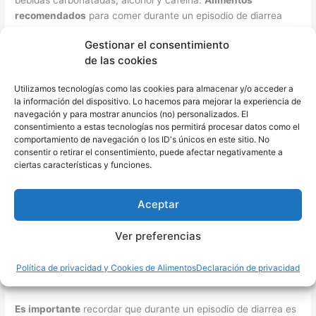
recomendados
para comer durante un episodio de diarrea
incluyen:
Gestionar el consentimiento
de las cookies
Arroz blanco cocido
: es bajo en fibra y fácil de digerir.
Bananas o plátanos maduros
: son ricos en potasio y
Utilizamos tecnologías como las cookies para almacenar y/o acceder a
ayudan a reponer los electrolitos perdidos.
la información del dispositivo. Lo hacemos para mejorar la experiencia de
Pollo o carne magra a la plancha o cocido
: son ricas en
navegación y para mostrar anuncios (no) personalizados. El
proteínas y fáciles de digerir.
consentimiento a estas tecnologías nos permitirá procesar datos como el
comportamiento de navegación o los ID's únicos en este sitio. No
Pescado blanco al vapor
: los pescados blancos, como
consentir o retirar el consentimiento, puede afectar negativamente a
el rape, la merluza, la lubina, el lenguado, el gallo o la
ciertas características y funciones.
dorada, son ideas para la recuperación durante la
diarrea gracias a su buen contenido en proteínas y
Omega-3.
Aceptar
Verduras cocidas
: como zanahorias, calabacines y
papas son ricas en nutrientes y fáciles de digerir.
Ver preferencias
Zumo de manzana o compota de manzana
: son ricos
en pectina, una fibra soluble que ayuda a mejorar la
Política de privacidad y Cookies de Alimentos
Declaración de privacidad
consistencia de las heces.
Es importante
recordar que durante un episodio de diarrea es