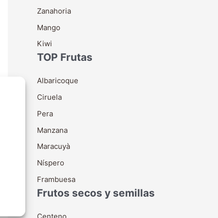
Zanahoria
Mango
Kiwi
TOP Frutas
Albaricoque
Ciruela
Pera
Manzana
Maracuyà
Níspero
Frambuesa
Frutos secos y semillas
Centeno