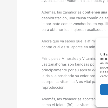
ayuda a añadir volumen a las heces y fac
Además, las zanahorias
contienen una
deshidratación, una causa común de es
importante comer zanahorias en equilib
para obtener los mejores resultados en
Ahora que ya sabes que la afirmación d
contar cual es su aporte en minerales 
Utili
Principales Minerales y Vitaminas en l
del d
anunc
Las zanahorias son famosas por su alt
proce
principalmente por su aporte de
vitam
No co
le da a la zanahoria su color naranja c
carac
cuerpo. La vitamina A es vital para la s
reproducción.
Además, las zanahorias aportan
vitami
como el folato (B9). La vitamina K es e