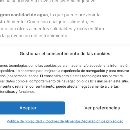
ilita su tránsito a través del sistema digestivo.
 gran cantidad de agua
, lo que puede prevenir la
treñimiento. Como con cualquier alimento, es
rio con otros alimentos saludables y ricos en fibra
 la prevención del estreñimiento.
e que la zanahoria estriñe es falsa, te vamos a
Gestionar el consentimiento de las cookies
y vitaminas.
zamos tecnologías como las cookies para almacenar y/o acceder a la información
as Zanahorias
ispositivo. Lo hacemos para mejorar la experiencia de navegación y para mostrar
ios (no) personalizados. El consentimiento a estas tecnologías nos permitirá
o contenido de nutrientes esenciales. Destacan
sar datos como el comportamiento de navegación o los ID's únicos en este sitio.
ina A
, en forma de betacaroteno, un pigmento que
nsentir o retirar el consentimiento, puede afectar negativamente a ciertas
aracterístico y se convierte en vitamina A en nuestro
terísticas y funciones.
alud de la visión, la función inmunológica y la
Aceptar
Ver preferencias
na K
,
vitamina C
, y varias vitaminas del complejo B,
Política de privacidad y Cookies de Alimentos
Declaración de privacidad
sencial para la
coagulación de la sangre
y la
salud