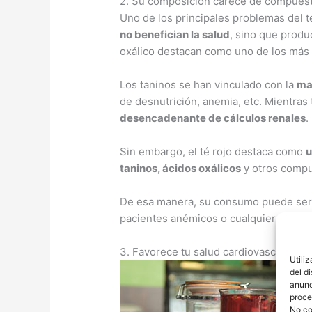
2. Su composición carece de compuest
Uno de los principales problemas del 
no benefician la salud
, sino que produ
oxálico destacan como uno de los más a
Los taninos se han vinculado con la
ma
de desnutrición, anemia, etc. Mientras 
desencadenante de cálculos renales
.
Sin embargo, el té rojo destaca como
u
taninos, ácidos oxálicos
y otros compu
De esa manera, su consumo puede ser a
pacientes anémicos o cualquier tipo d
3. Favorece tu salud cardiovascular
Utili
del d
anunc
proce
No co