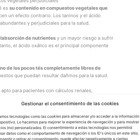
os vegetales perjudiciales
té es
su contenido en compuestos vegetales que
cen un efecto contrario. Los taninos y el ácido
bundantes y perjudiciales para la salud.
labsorción de nutrientes
y un mayor riesgo a sufrir
tanto, el ácido oxálico es el principal componente
no de los pocos tés completamente libres de
estos que puedan resultar dañinos para la salud.
pto para pacientes con cálculos renales,
e persona.
Gestionar el consentimiento de las cookies
zamos tecnologías como las cookies para almacenar y/o acceder a la información
ispositivo. Lo hacemos para mejorar la experiencia de navegación y para mostrar
Gracias a su contenido en antioxidantes, uno de
ios (no) personalizados. El consentimiento a estas tecnologías nos permitirá
sar datos como el comportamiento de navegación o los ID's únicos en este sitio.
los beneficios del té rojo es que favorece tu salud
nsentir o retirar el consentimiento, puede afectar negativamente a ciertas