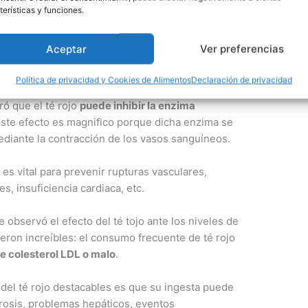
cardiovascular significativamente. De acuerdo a
terísticas y funciones.
estudios realizados, la ingesta de té rojo
es capaz
de influir positivamente sobre dos parámetros
Aceptar
Ver preferencias
clave
del sistema cardiovascular: la presión
arterial y los lípidos en sangre.
Política de privacidad y Cookies de Alimentos
Declaración de privacidad
ó que el té rojo
puede inhibir la enzima
Este efecto es magnifico porque dicha enzima se
mediante la contracción de los vasos sanguíneos.
 es vital para prevenir rupturas vasculares,
, insuficiencia cardiaca, etc.
 observó el efecto del té tojo ante los niveles de
ueron increíbles: el consumo frecuente de té rojo
de colesterol LDL o malo
.
 del té rojo destacables es que su ingesta puede
lerosis, problemas hepáticos, eventos