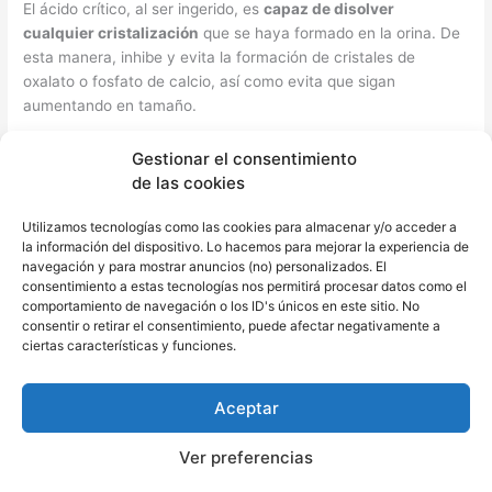
El ácido crítico, al ser ingerido, es
capaz de disolver
cualquier cristalización
que se haya formado en la orina. De
esta manera, inhibe y evita la formación de cristales de
oxalato o fosfato de calcio, así como evita que sigan
aumentando en tamaño.
Además, el citrato presente en la naranja
puede formar
Gestionar el consentimiento
citrato de calcio a nivel intestinal
, de tal forma que la
de las cookies
excreción de calcio en la orina disminuye. Así, también se
reduce el riesgo de que el calcio de la orina pueda unirse con
Utilizamos tecnologías como las cookies para almacenar y/o acceder a
la información del dispositivo. Lo hacemos para mejorar la experiencia de
los oxalatos y formar cristales.
navegación y para mostrar anuncios (no) personalizados. El
consentimiento a estas tecnologías nos permitirá procesar datos como el
Adicionalmente, el citrato de sodio de las naranjas
provoca un
comportamiento de navegación o los ID's únicos en este sitio. No
cambio de pH en la orina
que le resta acidez y, con ello, las
consentir o retirar el consentimiento, puede afectar negativamente a
ciertas características y funciones.
probabilidades de que se formen cálculos en los riñones.
6. Útil para prevenir o combatir la anemia
Aceptar
El
aporte de hierro de las naranjas es bastante bajo
, sin
embargo, otro de los beneficios de la naranja es que puede
Ver preferencias
ayudar a prevenir y combatir la anemia. Esto ocurre debido a
su
densidad en ácido crítico y vitamina C
, ya que ambos