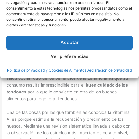
navegación y para mostrar anuncios (no) personalizados. El
músculo y evitar el desgaste de su estructura.
consentimiento a estas tecnologías nos permitirá procesar datos como el
comportamiento de navegación o los ID's únicos en este sitio. No
Consumir pollo de forma frecuente, además de cuidar
consentir o retirar el consentimiento, puede afectar negativamente a
nuestros tendones y articulaciones, previene el desgaste óseo
ciertas características y funciones.
gracias a toda la proteína que le suministra a nuestro
organismo. Diversos estudios también han demostrado que
Aceptar
aumenta los niveles de serotonina en el cerebro, mejorando el
estado de ánimo.
Ver preferencias
6. Zanahoria
Política de privacidad y Cookies de Alimentos
Declaración de privacidad
Por su buen contenido en vitamina A, además de proporcionar
salud ocular, otro de los beneficios de la zanahoria es que su
consumo resulta imprescindible para el
buen cuidado de los
tendones
por lo que lo convierte en otro de los buenos
alimentos para regenerar tendones.
Una de las cosas por las que también es conocida la vitamina
A, es porque estimula la recuperación y crecimiento de los
huesos. Mediante una revisión sistemática llevada a cabo con
la observación de los estudios más importantes de alto nivel,