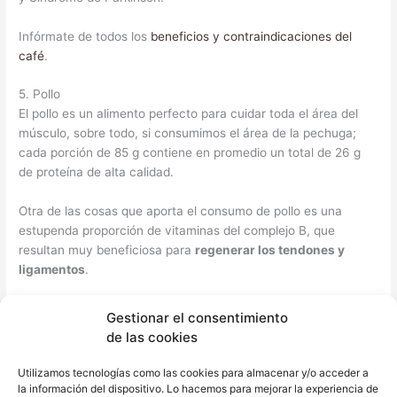
Infórmate de todos los
beneficios y contraindicaciones del
café
.
5. Pollo
El pollo es un alimento perfecto para cuidar toda el área del
músculo, sobre todo, si consumimos el área de la pechuga;
cada porción de 85 g contiene en promedio un total de 26 g
de proteína de alta calidad.
Otra de las cosas que aporta el consumo de pollo es una
estupenda proporción de vitaminas del complejo B, que
resultan muy beneficiosa para
regenerar los tendones y
ligamentos
.
Además de regenerar los tendones, las vitaminas del complejo
Gestionar el consentimiento
B, gracias a su efecto antiinflamatorio, son perfectas para
de las cookies
aliviar el dolor (específicamente las vitaminas B1, B6 y B12).
Los deportistas de alto rendimiento consumen con frecuencia
Utilizamos tecnologías como las cookies para almacenar y/o acceder a
vitamina B1, conocida también como Tiamina, para cuidar el
la información del dispositivo. Lo hacemos para mejorar la experiencia de