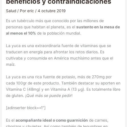
beneficios y contraindicaciones
Salud
/ Por
eric
/
4 octubre 2019
Es un tubérculo más que conocido por las millones de
personas que habitan el planeta, es el
sustento en la mesa de
al menos el 10%
de la población mundial.
La yuca es una extraordinaria fuente de vitaminas que se
traducen en energía para afrontar los retos diarios. Es
cultivaba y consumida en América muchísimo antes que el
maíz.
La yuca es una rica fuente de potasio, más de 270mg por
cada 100gr de este producto. También destacar su aporten en
Vitamina C (48mg) y en Vitamina A (13 μg). Es totalmente libre
de gluten. ¡
Qué más se puede pedir
!
[adinserter block=»1″]
Es el
acompañante ideal o como guarnición
de carnes,
chorizos y chuletas. Así como también de legumbres en