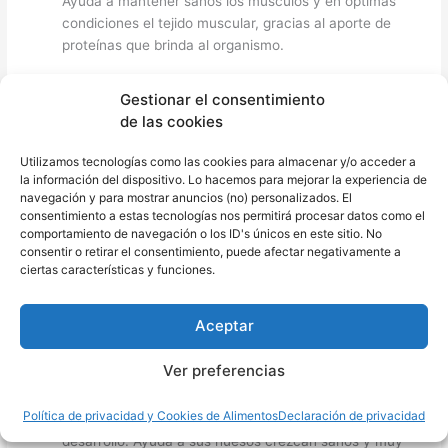
Ayuda a mantener sanos los músculos y en óptimas
condiciones el tejido muscular, gracias al aporte de
proteínas que brinda al organismo.
La yuca también ha resultado ser
ideal para tratar
Gestionar el consentimiento
ciertas dolencias y malestares físicos
. Esto debido a
de las cookies
sus componentes nutricionales como lo son las
saponinas, las cuales, son recomendadas para tratar la
Utilizamos tecnologías como las cookies para almacenar y/o acceder a
diarrea o colitis.
la información del dispositivo. Lo hacemos para mejorar la experiencia de
navegación y para mostrar anuncios (no) personalizados. El
consentimiento a estas tecnologías nos permitirá procesar datos como el
Es un alimento súper fácil de conseguir, están en
comportamiento de navegación o los ID's únicos en este sitio. No
cualquier tienda o supermercado, así como también son
consentir o retirar el consentimiento, puede afectar negativamente a
aún más fáciles de consumir. Por lo que, dado el caso,
ciertas características y funciones.
puede llegar a ser un sustituto del cereal
y las
personas con trastornos celíacos pueden ingerirla
Aceptar
tranquilamente.
Ver preferencias
También es muy recomendada para mejorar la acidez
estomacal y la gastritis, perfecta para cualquier edad:
Política de privacidad y Cookies de Alimentos
Declaración de privacidad
aún más para niños en crecimiento o en pleno
desarrollo. Ayuda a sus huesos crezcan sanos y muy