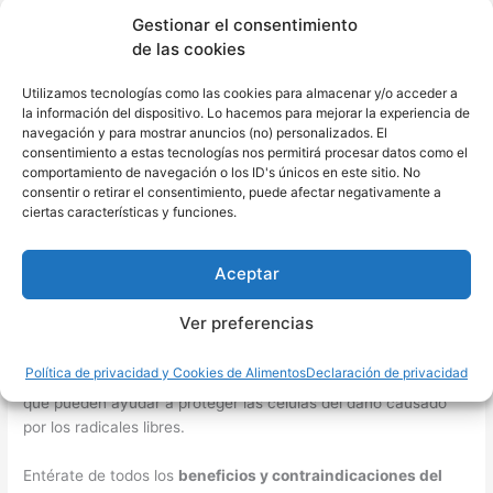
algunos de los principales beneficios de esta planta.
Gestionar el consentimiento
de las cookies
Principales beneficios del tomillo
Propiedades antimicrobianas
: El tomillo contiene
Utilizamos tecnologías como las cookies para almacenar y/o acceder a
compuestos como el timol, que puede inhibir el crecimiento de
la información del dispositivo. Lo hacemos para mejorar la experiencia de
navegación y para mostrar anuncios (no) personalizados. El
bacterias y hongos.
consentimiento a estas tecnologías nos permitirá procesar datos como el
comportamiento de navegación o los ID's únicos en este sitio. No
Ayuda a la digestión
: El tomillo se ha utilizado
consentir o retirar el consentimiento, puede afectar negativamente a
tradicionalmente para aliviar problemas digestivos, como la
ciertas características y funciones.
indigestión, la gastritis y la diarrea.
Aceptar
Mejora la salud respiratoria
: El tomillo puede ayudar a aliviar
los síntomas de afecciones respiratorias, como la bronquitis,
Ver preferencias
gracias a sus propiedades expectorantes y antiinflamatorias.
Política de privacidad y Cookies de Alimentos
Declaración de privacidad
Fuente de antioxidantes
: El tomillo es rico en antioxidantes,
que pueden ayudar a proteger las células del daño causado
por los radicales libres.
Entérate de todos los
beneficios y contraindicaciones del