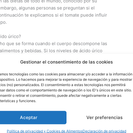
 las dietas de todo el mundo, conocido por su
n embargo, algunas personas se preguntan si el
ontinuación te explicamos si el tomate puede influir
rpo.
ido úrico?
echo que se forma cuando el cuerpo descompone las
limentos y bebidas. Si los niveles de ácido úrico
istales en las articulaciones y causar un tipo de
Gestionar el consentimiento de las cookies
zamos tecnologías como las cookies para almacenar y/o acceder a la información
s
, la cantidad es
bastante baja en comparación con
ispositivo. Lo hacemos para mejorar la experiencia de navegación y para mostrar
ios (no) personalizados. El consentimiento a estas tecnologías nos permitirá
el marisco. En general,
no es necesario que las
sar datos como el comportamiento de navegación o los ID's únicos en este sitio.
de ácido úrico eviten los tomates
, a menos que
nsentir o retirar el consentimiento, puede afectar negativamente a ciertas
re el consumo de tomates y los brotes de gota. En
terísticas y funciones.
rico, lo mejor es consultar con tu médico.
Aceptar
Ver preferencias
e es malo para el ácido úrico no es cierta,
bastante baja.
Política de privacidad y Cookies de Alimentos
Declaración de privacidad