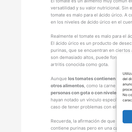
El tomate es un alimento muy común en
versatilidad y su valor nutricional. Si
tomate es malo para el ácido úrico. A c
en los niveles de ácido úrico en el cue
Realmente el tomate es malo para el ác
El ácido úrico es un producto de des
purinas, que se encuentran en ciertos a
son demasiado altos, puede formarse cr
artritis conocida como gota.
Utili
Aunque
los tomates contienen purina
del d
anunc
otros alimentos
, como la carne roja y 
proce
personas con gota o con niveles altos 
No co
hayan notado un vínculo específico ent
carac
caso de tener problemas con el ácido ú
Recuerda, la afirmación de que el tomat
contiene purinas pero en una cantidad 