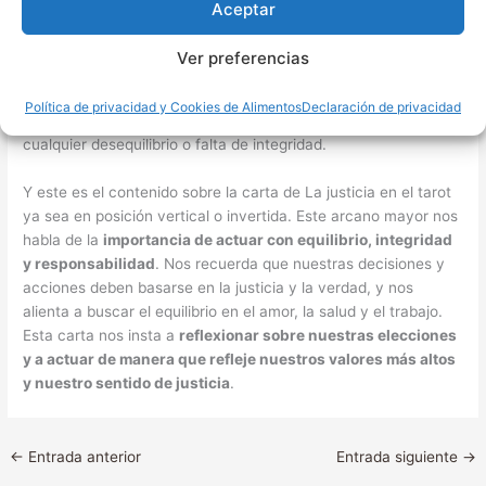
Aceptar
Dinero y Trabajo
En el contexto del dinero y el trabajo,
La justicia invertida
Ver preferencias
puede representar injusticias o deshonestidad
en asuntos
financieros o laborales. Sugiere la necesidad de evaluar si se
Política de privacidad y Cookies de Alimentos
Declaración de privacidad
están tomando decisiones justas y éticas, y de corregir
cualquier desequilibrio o falta de integridad.
Y este es el contenido sobre la carta de La justicia en el tarot
ya sea en posición vertical o invertida. Este arcano mayor nos
habla de la
importancia de actuar con equilibrio, integridad
y responsabilidad
. Nos recuerda que nuestras decisiones y
acciones deben basarse en la justicia y la verdad, y nos
alienta a buscar el equilibrio en el amor, la salud y el trabajo.
Esta carta nos insta a
reflexionar sobre nuestras elecciones
y a actuar de manera que refleje nuestros valores más altos
y nuestro sentido de justicia
.
←
Entrada anterior
Entrada siguiente
→