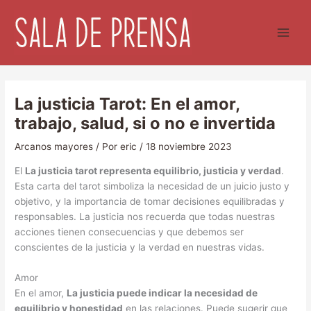
Ir
al
contenido
La justicia Tarot: En el amor,
trabajo, salud, si o no e invertida
Arcanos mayores
/ Por
eric
/
18 noviembre 2023
El
La justicia tarot representa equilibrio, justicia y verdad
.
Esta carta del tarot simboliza la necesidad de un juicio justo y
objetivo, y la importancia de tomar decisiones equilibradas y
responsables. La justicia nos recuerda que todas nuestras
acciones tienen consecuencias y que debemos ser
conscientes de la justicia y la verdad en nuestras vidas.
Amor
En el amor,
La justicia puede indicar la necesidad de
equilibrio y honestidad
en las relaciones. Puede sugerir que