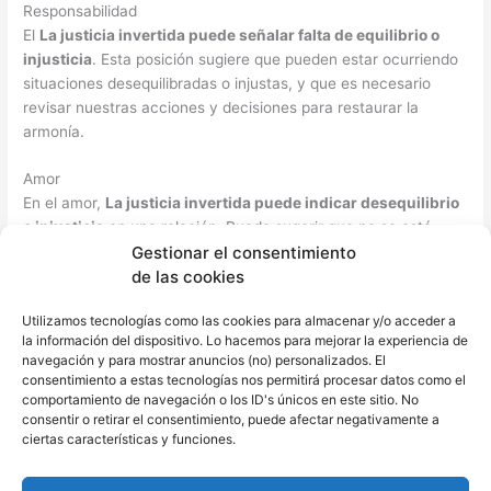
Responsabilidad
El
La justicia invertida puede señalar falta de equilibrio o
injusticia
. Esta posición sugiere que pueden estar ocurriendo
situaciones desequilibradas o injustas, y que es necesario
revisar nuestras acciones y decisiones para restaurar la
armonía.
Amor
En el amor,
La justicia invertida puede indicar desequilibrio
o injusticia
en una relación. Puede sugerir que no se está
Gestionar el consentimiento
siendo tratado de manera justa o que uno no está actuando
de las cookies
con equidad hacia su pareja, destacando la necesidad de
restablecer el balance y la honestidad
en la relación.
Utilizamos tecnologías como las cookies para almacenar y/o acceder a
la información del dispositivo. Lo hacemos para mejorar la experiencia de
La justicia tarot en posición invertida para la salud
navegación y para mostrar anuncios (no) personalizados. El
En términos de salud, esta carta invertida sugiere
descuidar
consentimiento a estas tecnologías nos permitirá procesar datos como el
el equilibrio entre los diferentes aspectos del bienestar
.
comportamiento de navegación o los ID's únicos en este sitio. No
consentir o retirar el consentimiento, puede afectar negativamente a
Puede ser un llamado a prestar más atención a la salud mental
ciertas características y funciones.
o física, y a tomar decisiones más responsables y justas para
el cuidado personal.