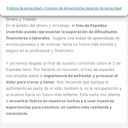
ansiedad y un enfoque renovado en el cuidado personal y la
curación.
Política de privacidad y Cookies de Alimentos
Declaración de privacidad
Dinero y Trabajo
En el ámbito del dinero y el trabajo, el
tres de Espadas
invertido puede representar la superación de dificultades
financieras o laborales
. Sugiere una etapa de aprendizaje de
errores pasados y de avanzar hacia un futuro más estable y
seguro en lo profesional y financiero.
Y ya hemos llegado al final de nuestro contenido sobre el 3 de
Espadas tarot. Por hacerte un resumen, el tres de espadas
nos enseña sobre la
importancia de enfrentar y procesar el
dolor para crecer y sanar
. Nos recuerda que aunque el
sufrimiento es parte de la vida, también lo es la recuperación y
el avance hacia un futuro más brillante. Esta carta nos alienta
a
encontrar fuerza en nuestras luchas y a usar nuestras
experiencias para construir un camino más resiliente y
consciente
.