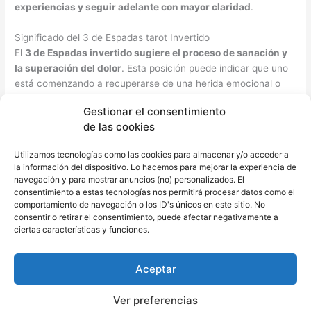
experiencias y seguir adelante con mayor claridad
.
Significado del 3 de Espadas tarot Invertido
El
3 de Espadas invertido sugiere el proceso de sanación y
la superación del dolor
. Esta posición puede indicar que uno
está comenzando a recuperarse de una herida emocional o
que está listo para dejar atrás el pasado y mirar hacia el futuro
Gestionar el consentimiento
con una nueva perspectiva.
de las cookies
Amor
Utilizamos tecnologías como las cookies para almacenar y/o acceder a
En el amor, el
tres de Espadas tarot invertido puede señalar
la información del dispositivo. Lo hacemos para mejorar la experiencia de
la resolución de conflictos
o el comienzo de un proceso de
navegación y para mostrar anuncios (no) personalizados. El
curación después de una ruptura o desamor. Puede indicar
consentimiento a estas tecnologías nos permitirá procesar datos como el
comportamiento de navegación o los ID's únicos en este sitio. No
que se está aprendiendo a
dejar ir el dolor y abrirse a nuevas
consentir o retirar el consentimiento, puede afectar negativamente a
posibilidades en el amor
.
ciertas características y funciones.
3 de Espadas tarot en Posición Invertida para la Salud
En términos de salud, esta carta invertida sugiere una
mejora
Aceptar
en el bienestar emocional
que tiene un impacto positivo en la
salud física. Puede indicar una disminución del estrés o
Ver preferencias