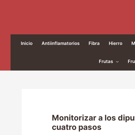
Ir
al
contenido
Inicio
Antiinflamatorios
Fibra
Hierro
M
Frutas
Fru
Monitorizar a los dip
cuatro pasos