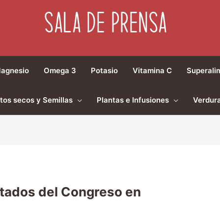
agnesio
Omega 3
Potasio
Vitamina C
Superali
tos secos y Semillas
Plantas e Infusiones
Verdura
utados del Congreso en